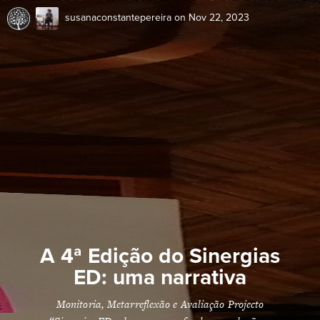
susanaconstantepereira
on Nov 22, 2023
A 4ª Edição do Sinergias
ED: uma narrativa
Monitoria, Metarreflexão e Avaliação Projecto